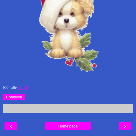
R♡
alle
18:10
Condividi
‹
›
Home page