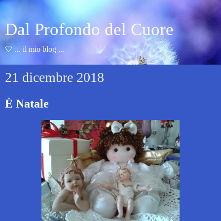
Dal Profondo del Cuore
🤍 ... il mio blog ...
21 dicembre 2018
È Natale