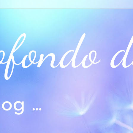
ofondo d
og ...