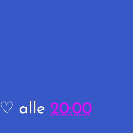
R♡
alle
20:00