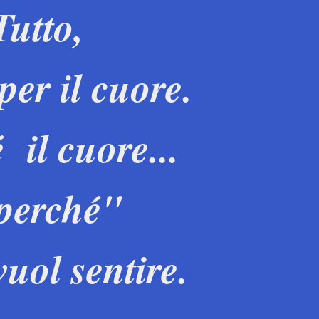
Tutto,
per il cuore.
 il cuore...
 perché"
vuol sentire.