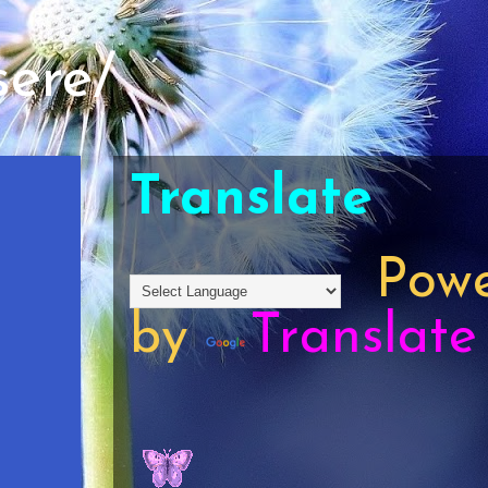
sere/
Translate
Powe
by
Translate