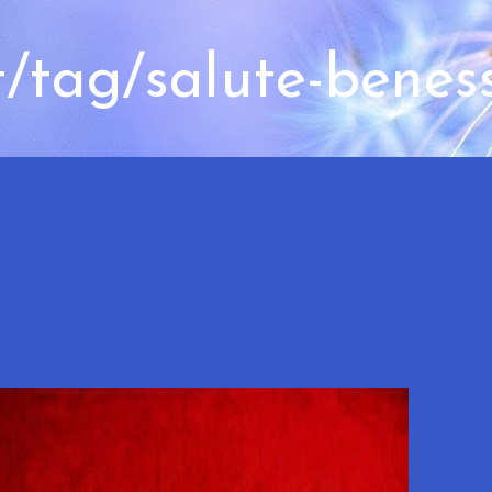
t/tag/salute-benes