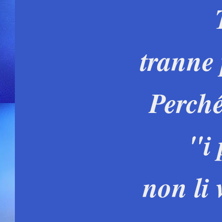
tranne 
Perché
"i
non li 