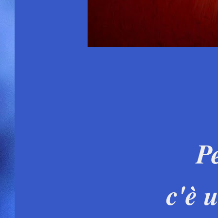
Pe
c'è 