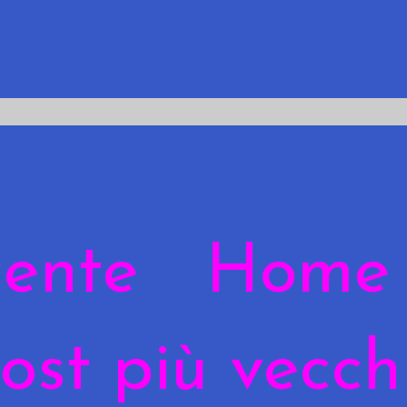
cente
Home
ost più vecch