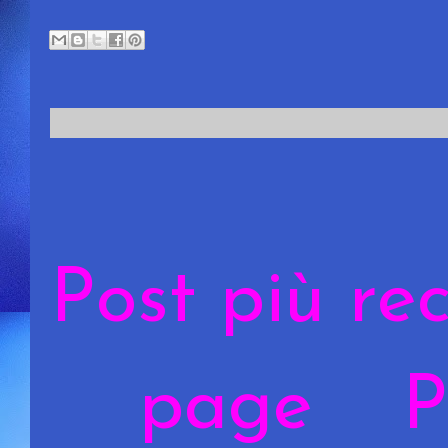
Post più re
page
P