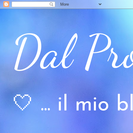
Dal Pr
🤍 ... il mio bl