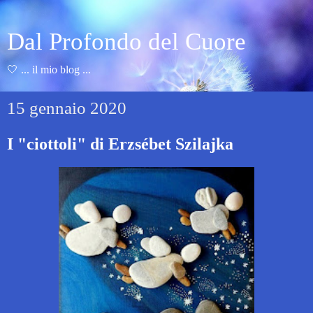
Dal Profondo del Cuore
🤍 ... il mio blog ...
15 gennaio 2020
I "ciottoli" di Erzsébet Szilajka