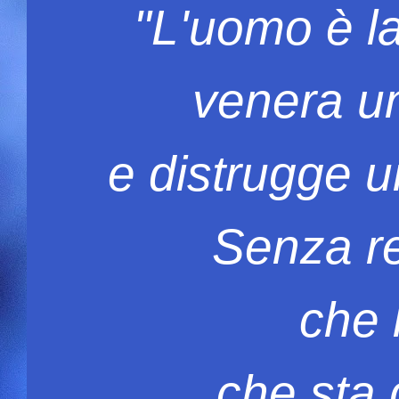
"L'uomo è la
venera un
e distrugge u
Senza re
che 
che sta