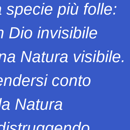
 specie più folle:
 Dio invisibile
na Natura visibile.
ndersi conto
la Natura
 distruggendo