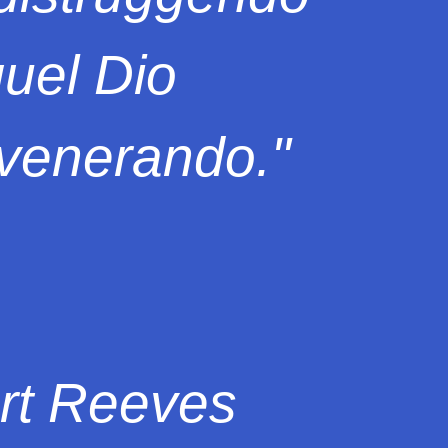
quel Dio
 venerando."
rt Reeves