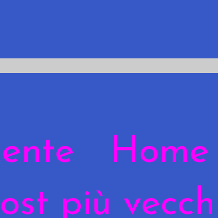
cente
Home
ost più vecch