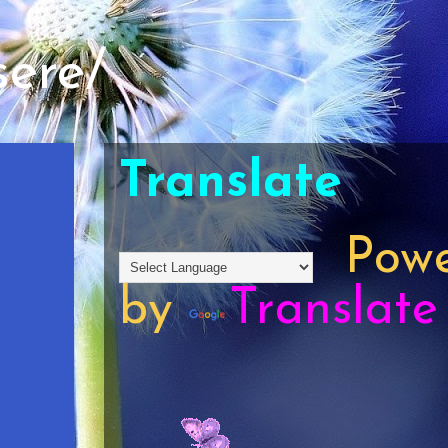
sere/
Translate
Powe
by
Translate