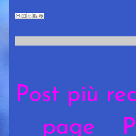
Post più re
page
P