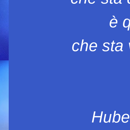
è 
che sta
Hube