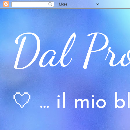
Dal Pr
🤍 ... il mio bl