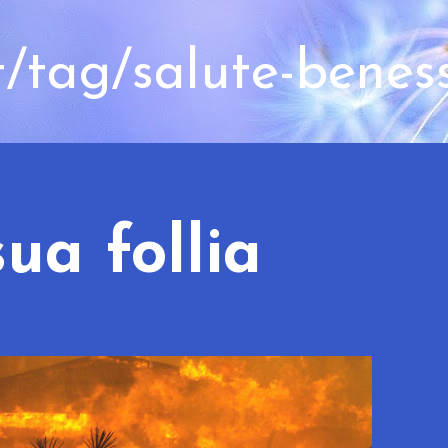
t/tag/salute-benes
ua follia