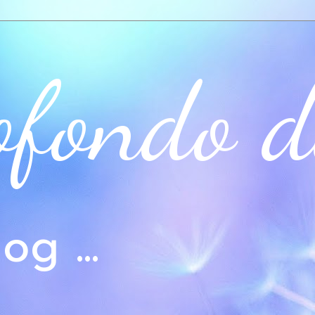
ofondo d
og ...