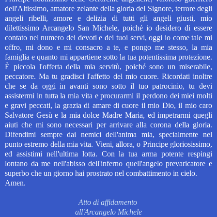
dell'Altissimo, amatore zelante della gloria del Signore, terrore degli
angeli ribelli, amore e delizia di tutti gli angeli giusti, mio
dilettissimo Arcangelo San Michele, poiché io desidero di essere
contato nel numero dei devoti e dei tuoi servi, oggi io come tale mi
offro, mi dono e mi consacro a te, e pongo me stesso, la mia
famiglia e quanto mi appartiene sotto la tua potentissima protezione.
È piccola l'offerta della mia servitù, poiché sono un miserabile,
peccatore. Ma tu gradisci l'affetto del mio cuore. Ricordati inoltre
che se da oggi in avanti sono sotto il tuo patrocinio, tu devi
assistermi in tutta la
mia vita e procurarmi il perdono dei miei molti
e gravi peccati, la grazia di amare di cuore il mio Dio, il mio caro
Salvatore Gesù e la mia dolce Madre Maria, ed impetrarmi quegli
aiuti che mi sono necessari per arrivare alla corona della gloria.
Difendimi sempre dai nemici dell'anima mia, specialmente nel
punto estremo della mia vita. Vieni, allora, o Principe gloriosissimo,
ed assistimi nell'ultima lotta. Con la tua arma potente respingi
lontano da me nell'abisso dell'inferno quell'angelo prevaricatore e
superbo che un giorno hai prostrato nel combattimento in cielo.
Amen.
Atto di affidamento
all'Arcangelo Michele