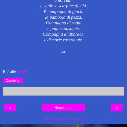
a fiorellini
e verde le scarpine di tela.
È compagna di giochi
la bambola di pezza.
Compagna di sogni
e paure consolate.
Compagna di abbracci
e di storie raccontate.
🥿
R♡
alle
00:00
Condividi
‹
›
Home page
Visualizza versione web