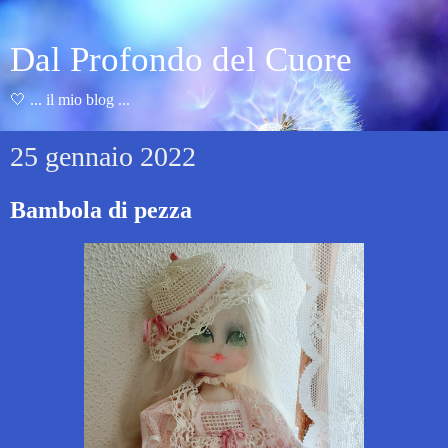
Dal Profondo del Cuore
🤍 ... il mio blog ...
25 gennaio 2022
Bambola di pezza