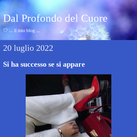
Dal Profondo del Cuore
🤍 ... il mio blog ...
20 luglio 2022
Si ha successo se si appare