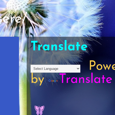
sere/
Translate
Powe
by
Translate