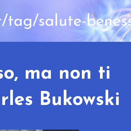
t/tag/salute-benes
so, ma non ti
arles Bukowski