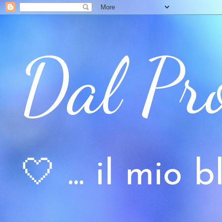
Dal Pr
🤍 ... il mio bl