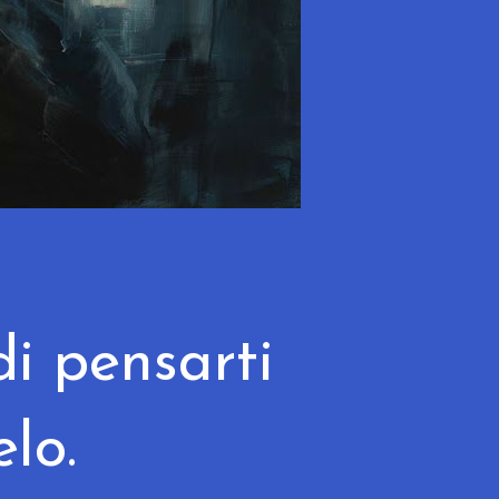
i pensarti
elo.