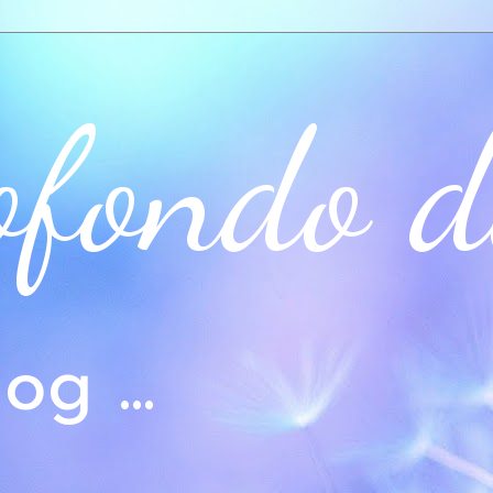
ofondo d
og ...