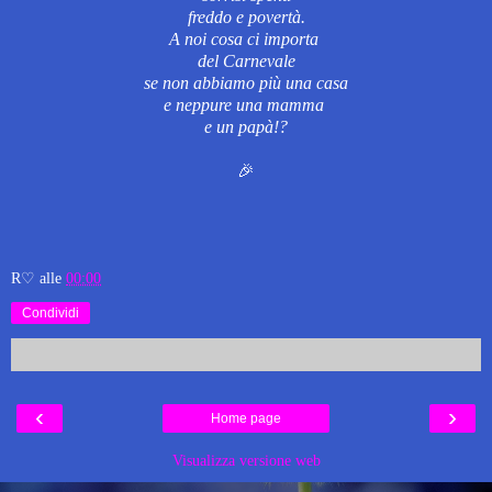
freddo e povertà.
A noi cosa ci importa
del Carnevale
se non abbiamo più una casa
e neppure una mamma
e un papà!?
🎉
R♡
alle
00:00
Condividi
‹
›
Home page
Visualizza versione web