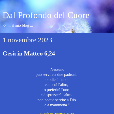
Dal Profondo del Cuore
🤍 ... il mio blog ...
1 novembre 2023
Gesù in Matteo 6,24
"Nessuno
può servire a due padroni:
o odierà l'uno
e amerà l'altro,
o preferirà l'uno
e disprezzerà l'altro:
non potete servire a Dio
e a mammona."