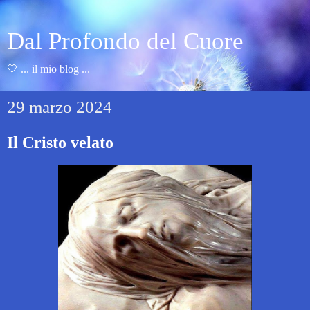
Dal Profondo del Cuore
🤍 ... il mio blog ...
29 marzo 2024
Il Cristo velato