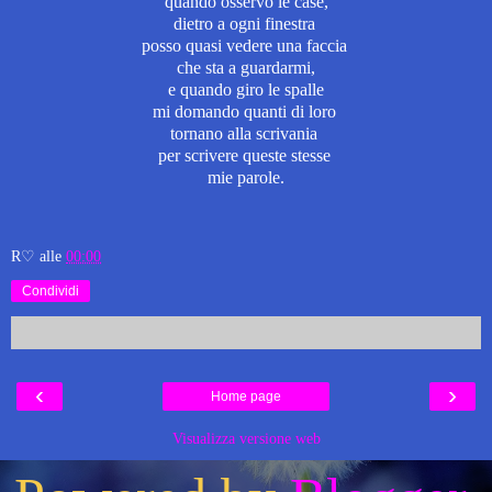
quando osservo le case,
dietro a ogni finestra
posso quasi vedere una faccia
che sta a guardarmi,
e quando giro le spalle
mi domando quanti di loro
tornano alla scrivania
per scrivere queste stesse
mie parole.
R♡
alle
00:00
Condividi
‹
›
Home page
Visualizza versione web