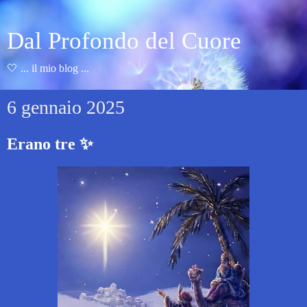
Dal Profondo del Cuore
🤍 ... il mio blog ...
6 gennaio 2025
Erano tre ✨️