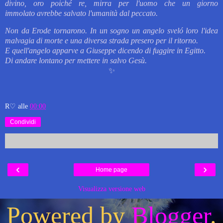
divino,
oro poiché re,
mirra per l'uomo
che un giorno
immolato
avrebbe salvato l
'umanità dal peccato.
Non da Erode tornarono.
In un sogno
un angelo sveló loro
l'idea
malvagia di morte e
una diversa
strada presero
per il ritorno.
E quell'angelo
apparve a Giuseppe
dicendo di fuggire in Egitto.
Di andare lontano per mettere in salvo Gesù.
✨️
R♡
alle
00:00
Condividi
‹
›
Home page
Visualizza versione web
Powered by
Blogger
.