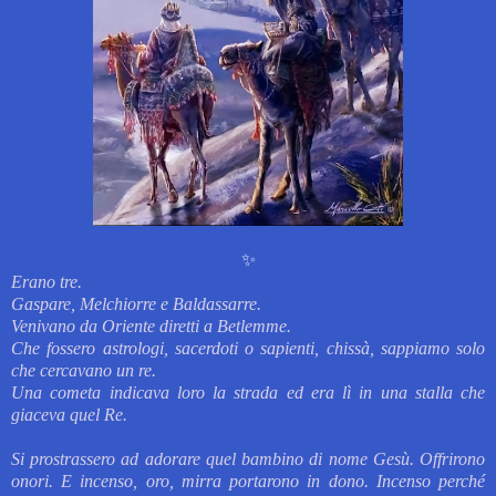
✨️
Erano tre.
Gaspare, Melchiorre e Baldassarre.
Venivano da Oriente diretti a Betlemme.
Che fossero astrologi, sacerdoti o sapienti, chissà, sappiamo solo
che cercavano un re.
Una cometa indicava loro la strada ed era lì in una stalla che
giaceva quel Re.
Si prostrassero ad adorare quel bambino di nome Gesù.
Offrirono
onori.
E i
ncenso, oro, mirra portarono in dono. I
ncenso perché