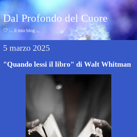
Dal Profondo del Cuore
🤍 ... il mio blog ...
5 marzo 2025
"Quando lessi il libro" di Walt Whitman