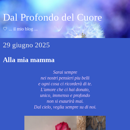
Dal Profondo del Cuore
🤍 ... il mio blog ...
29 giugno 2025
Alla mia mamma
Sarai sempre
nei nostri pensieri piu belli
e ogni cosa ci ricorderà di te.
L'amore che ci hai donato,
unico, immenso e profondo
non si esaurirà mai.
Dal cielo, veglia sempre su di noi.