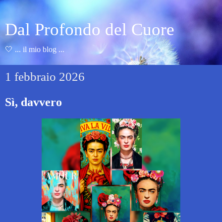
Dal Profondo del Cuore
🤍 ... il mio blog ...
1 febbraio 2026
Sì, davvero