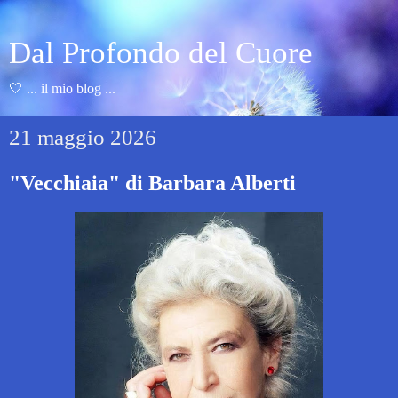
Dal Profondo del Cuore
🤍 ... il mio blog ...
21 maggio 2026
"Vecchiaia" di Barbara Alberti