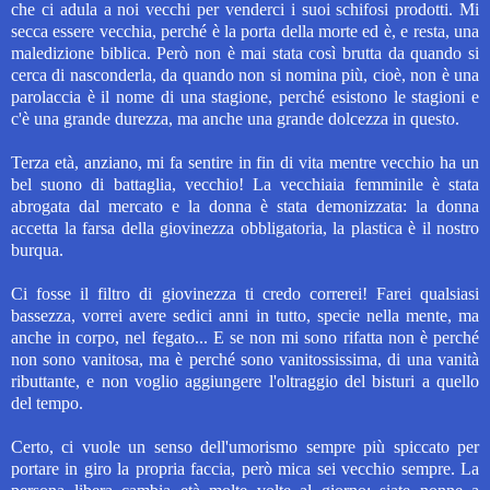
che ci adula a noi vecchi per venderci i suoi schifosi prodotti. Mi
secca essere vecchia, perché è la porta della morte ed è, e resta, una
maledizione biblica. Però non è mai stata così brutta da quando si
cerca di nasconderla, da quando non si nomina più, cioè, non è una
parolaccia è il nome di una stagione, perché esistono le stagioni e
c'è una grande durezza, ma anche una grande dolcezza in questo.
Terza età, anziano, mi fa sentire in fin di vita mentre vecchio ha un
bel suono di battaglia, vecchio! La vecchiaia femminile è stata
abrogata dal mercato e la donna è stata demonizzata: la donna
accetta la farsa della giovinezza obbligatoria, la plastica è il nostro
burqua.
Ci fosse il filtro di giovinezza ti credo correrei! Farei qualsiasi
bassezza, vorrei avere sedici anni in tutto, specie nella mente, ma
anche in corpo, nel fegato... E se non mi sono rifatta non è perché
non sono vanitosa, ma è perché sono vanitossissima, di una vanità
ributtante, e non voglio aggiungere l'oltraggio del bisturi a quello
del tempo.
Certo, ci vuole un senso dell'umorismo sempre più spiccato per
portare in giro la propria faccia, però mica sei vecchio sempre. La