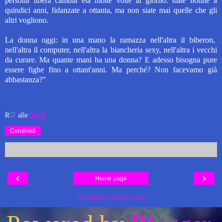
persona libera cambia età molte volte al giorno: siate nonne a
quindici anni, fidanzate a ottanta, ma non siate mai quelle che gli
altri vogliono.
La donna oggi: in una mano la ramazza nell'altra il biberon,
nell'altra il computer, nell'altra la biancheria sexy, nell'altra i vecchi
da curare. Ma quante mani ha una donna? E adesso bisogna pure
essere fighe fino a ottant'anni. Ma perché? Non facevamo già
abbastanza?"
R♡
alle
00:00
Condividi
‹
›
Home page
Visualizza versione web