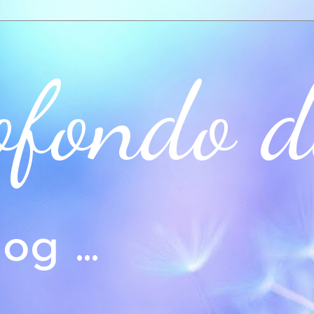
ofondo d
og ...