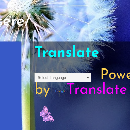
sere/
Translate
Powe
by
Translate