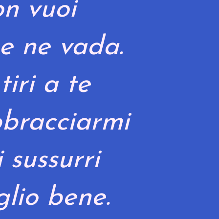
n vuoi
e ne vada.
tiri a te
bracciarmi
 sussurri
glio bene.