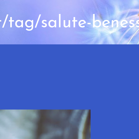
t/tag/salute-benes