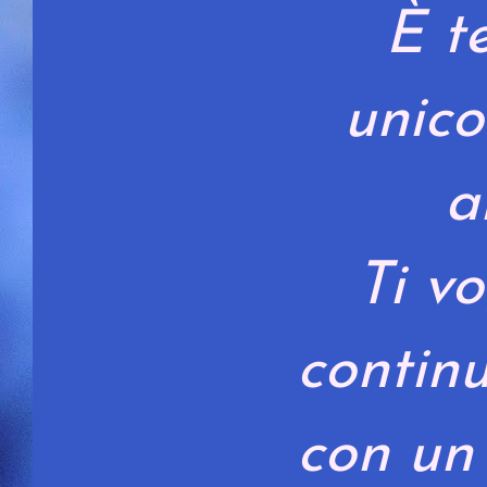
È t
unico
a
Ti v
continu
con un 