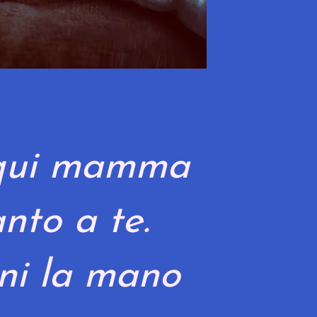
qui mamma
nto a te.
eni la mano