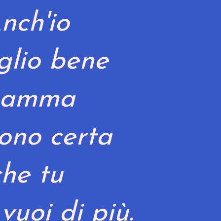
nch'io
oglio bene
amma
ono certa
che tu
vuoi di più.