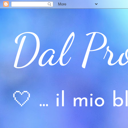
Dal Pr
🤍 ... il mio bl