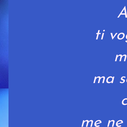
A
ti v
m
ma s
me ne 