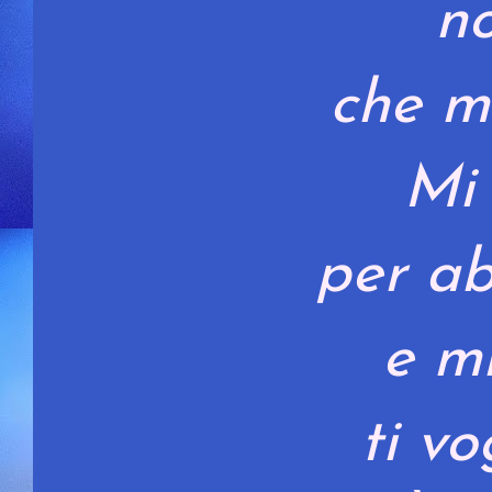
no
che m
Mi 
per ab
e mi
ti vo