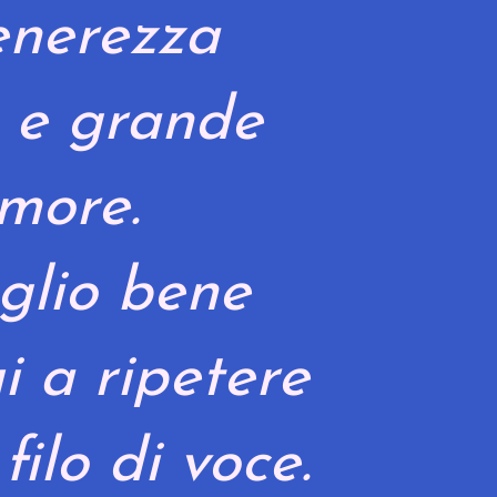
enerezza
 e grande
more.
oglio bene
i a ripetere
filo di voce.