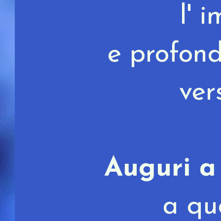
l' 
e profon
vers
Auguri a 
a que