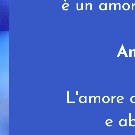
è un amor
Am
L'amore 
e a