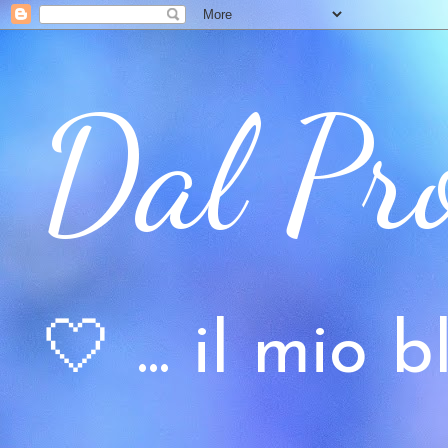
Dal Pr
🤍 ... il mio bl