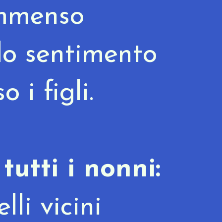
immenso
do
sentimento
o i figli.
tutti i nonni:
lli vicini