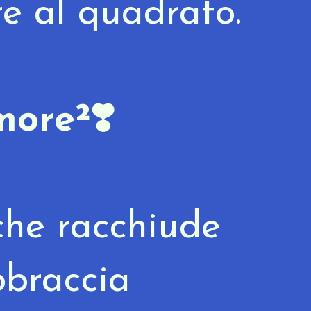
e al quadrato.
ore²❣️
che racchiude
bbraccia