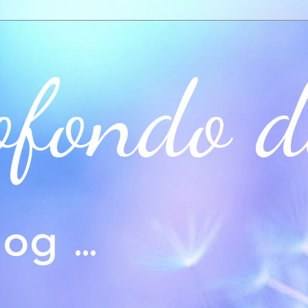
ofondo d
og ...