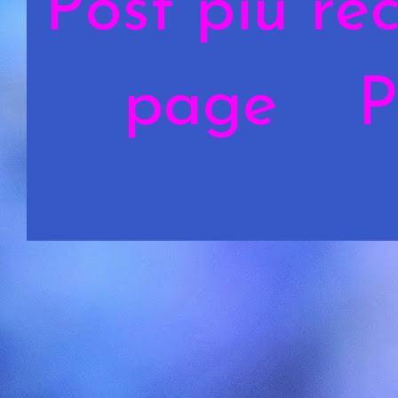
Post più re
page
P