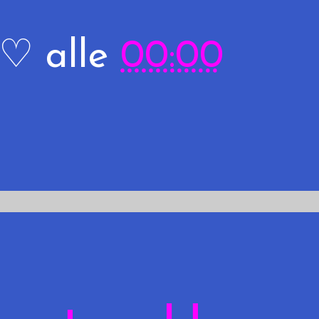
R♡
alle
00:00