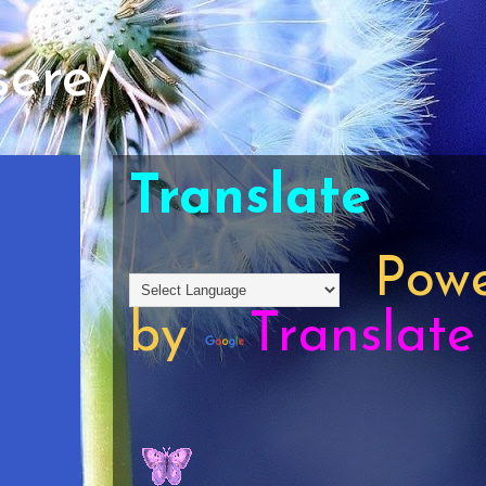
sere/
Translate
Powe
by
Translate