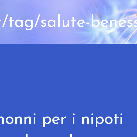
t/tag/salute-benes
nonni per i nipoti