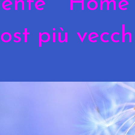
cente
Home
ost più vecch