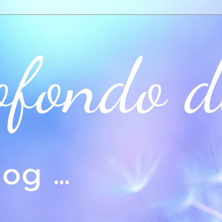
ofondo d
og ...