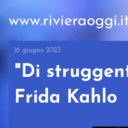
www.rivieraoggi.i
16 giugno 2023
"Di struggent
Frida Kahlo