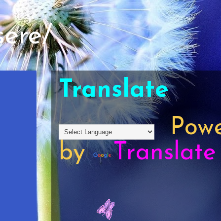
sere/
Translate
Powe
by
Translate