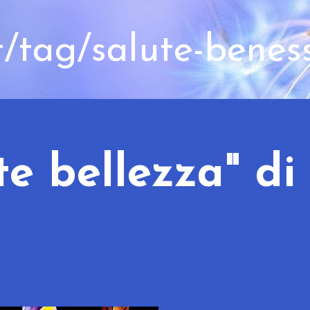
t/tag/salute-benes
e bellezza" di