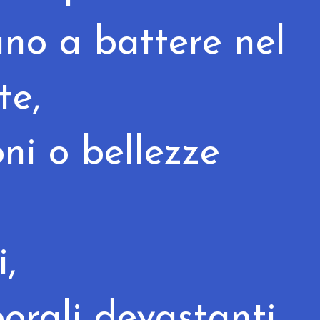
no a battere nel
te,
ni o bellezze
,
orali devastanti