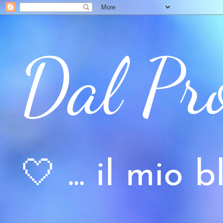
Dal Pr
🤍 ... il mio bl