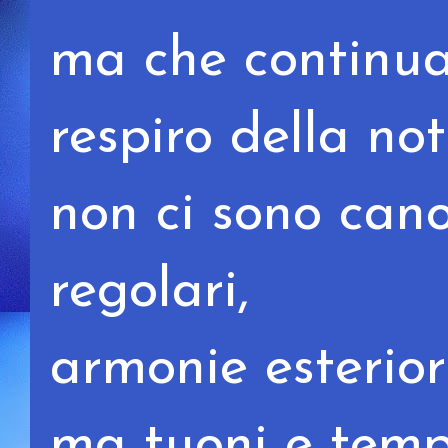
ma che continua
respiro della not
non ci sono cano
regolari,
armonie esteriori
ma tuoni e temp