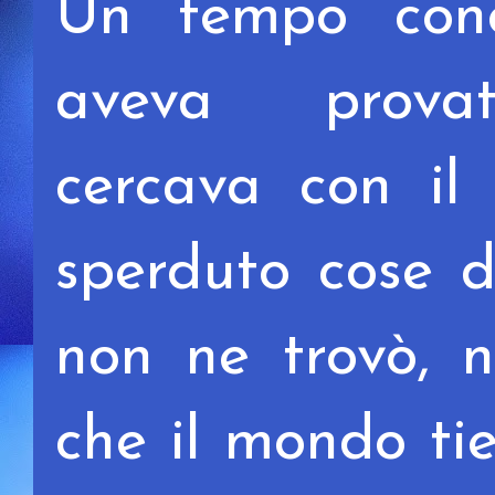
Un tempo
co
aveva pro
cercava
con il
sperduto
cose 
non ne trovò,
n
che il mondo t