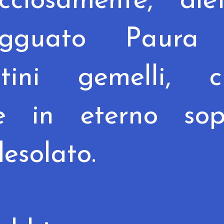
icciosamente,
die
gguato Paura
stini gemelli, c
bre in eterno
so
desolato.