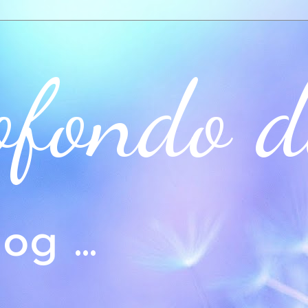
ofondo d
og ...