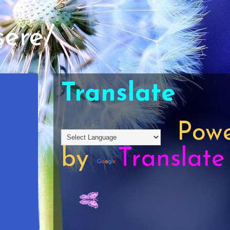
sere/
Translate
Powe
by
Translate