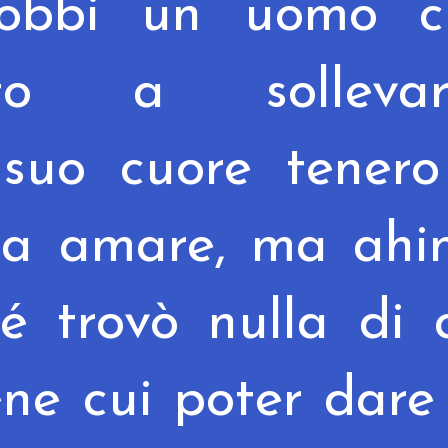
nobbi un uomo c
vato
a sollevarl
 suo cuore tenero
da amare, ma ahi
é trovò nulla di 
iene
cui poter dare