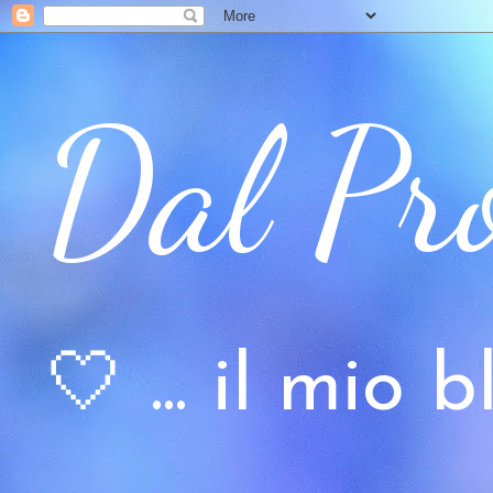
Dal Pr
🤍 ... il mio bl