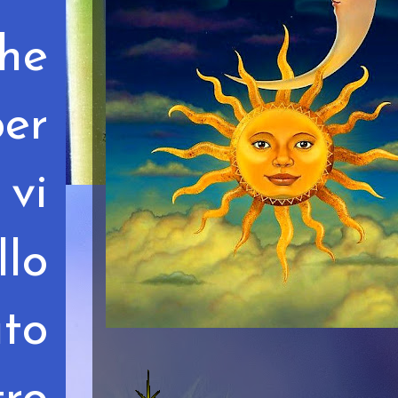
he
per
vi
llo
ato