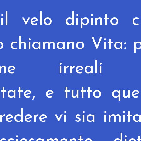
il velo dipinto c
no
chiamano Vita: 
me irreali 
tate, e tutto que
credere
vi sia imit