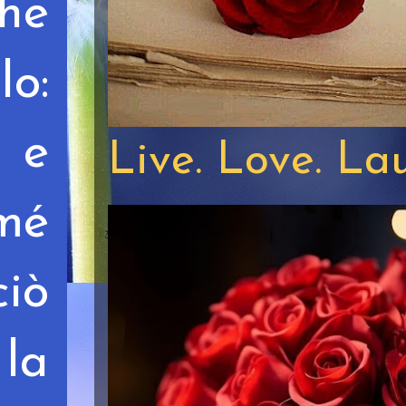
he
o:
 e
Live. Love. La
mé
ciò
 la