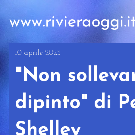
www.rivieraoggi.i
10 aprile 2025
"Non sollevar
dipinto" di P
Shelley