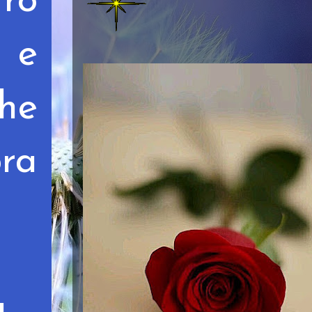
tro
 e
he
pra