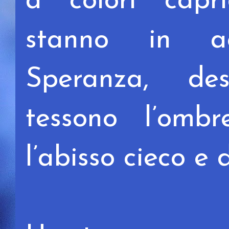
a colori capr
stanno in a
Speranza,
de
tessono l’om
l’abisso cieco e 