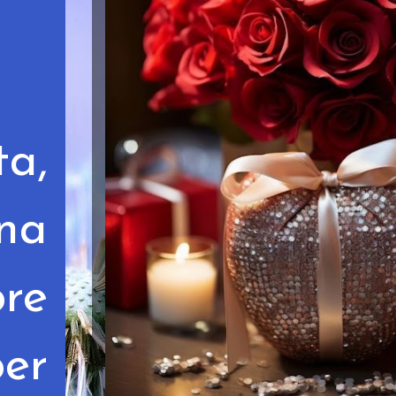
ta,
na
re
per