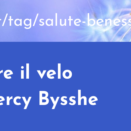
t/tag/salute-benes
e il velo
ercy Bysshe