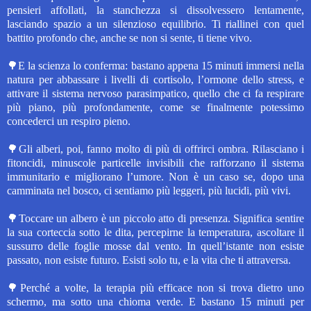
pensieri affollati, la stanchezza si dissolvessero lentamente,
lasciando spazio a un silenzioso equilibrio. Ti riallinei con quel
battito profondo che, anche se non si sente, ti tiene vivo.
🌳E la scienza lo conferma: bastano appena 15 minuti immersi nella
natura per abbassare i livelli di cortisolo, l’ormone dello stress, e
attivare il sistema nervoso parasimpatico, quello che ci fa respirare
più piano, più profondamente, come se finalmente potessimo
concederci un respiro pieno.
🌳Gli alberi, poi, fanno molto di più di offrirci ombra. Rilasciano i
fitoncidi, minuscole particelle invisibili che rafforzano il sistema
immunitario e migliorano l’umore. Non è un caso se, dopo una
camminata nel bosco, ci sentiamo più leggeri, più lucidi, più vivi.
🌳Toccare un albero è un piccolo atto di presenza. Significa sentire
la sua corteccia sotto le dita, percepirne la temperatura, ascoltare il
sussurro delle foglie mosse dal vento. In quell’istante non esiste
passato, non esiste futuro. Esisti solo tu, e la vita che ti attraversa.
🌳Perché a volte, la terapia più efficace non si trova dietro uno
schermo, ma sotto una chioma verde. E bastano 15 minuti per