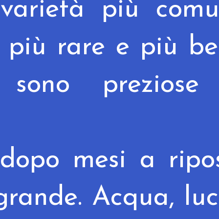
 varietà più comu
 più rare e più be
ono preziose
, dopo mesi a ripo
rande. Acqua, luce