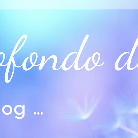
ofondo d
og ...