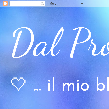
Dal Pr
🤍 ... il mio bl