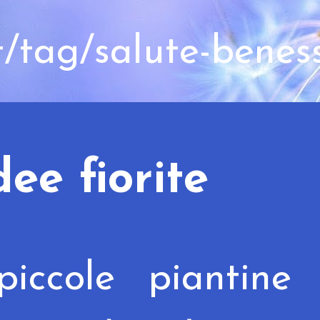
t/tag/salute-benes
ee fiorite
iccole piantine 