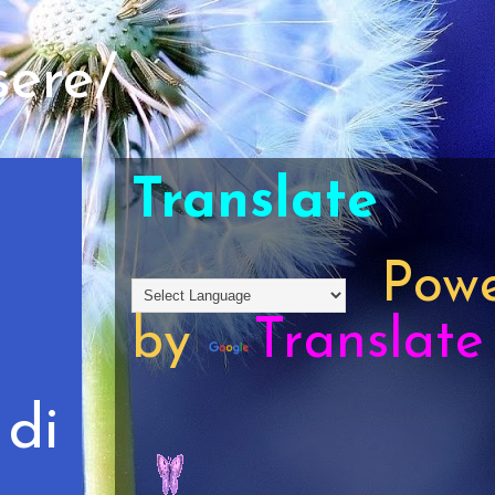
sere/
Translate
Powe
by
Translate
di