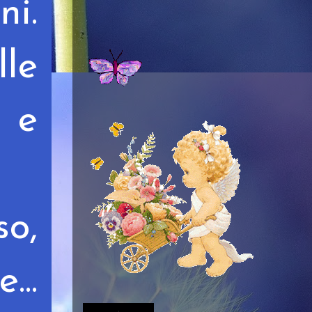
ni.
lle
 e
so,
...