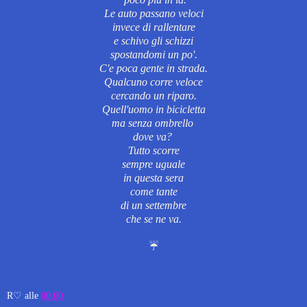
Le auto passano veloci
invece di rallentare
e schivo gli schizzi
spostandomi un po'.
C'e poca gente in strada.
Qualcuno corre veloce
cercando un riparo.
Quell'uomo
in bicicletta
ma senza ombrello
dove va?
Tutto scorre
sempre uguale
in questa sera
come tante
di un settembre
che se ne va.
☔
R♡
alle
00:00