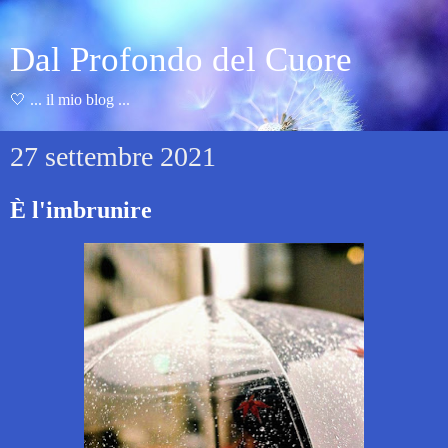
Dal Profondo del Cuore
🤍 ... il mio blog ...
27 settembre 2021
È l'imbrunire