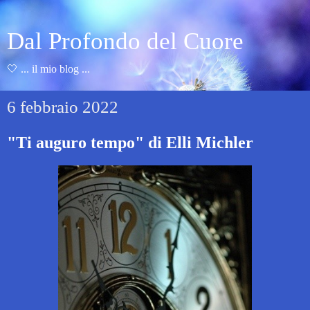
Dal Profondo del Cuore
🤍 ... il mio blog ...
6 febbraio 2022
"Ti auguro tempo" di Elli Michler