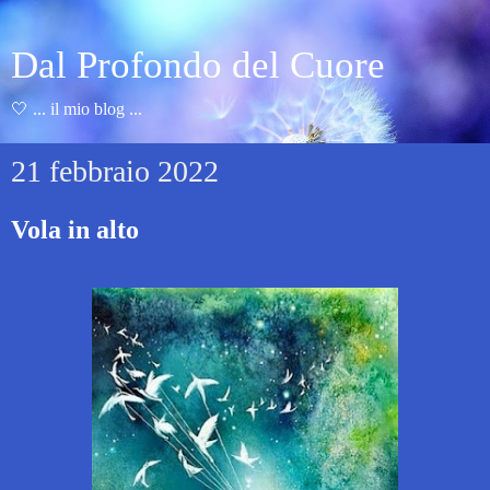
Dal Profondo del Cuore
🤍 ... il mio blog ...
21 febbraio 2022
Vola in alto